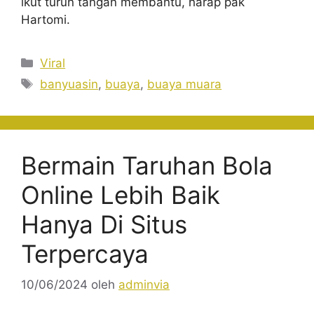
ikut turun tangan membantu, harap pak
Hartomi.
Kategori
Viral
Tag
banyuasin
,
buaya
,
buaya muara
Bermain Taruhan Bola
Online Lebih Baik
Hanya Di Situs
Terpercaya
10/06/2024
oleh
adminvia