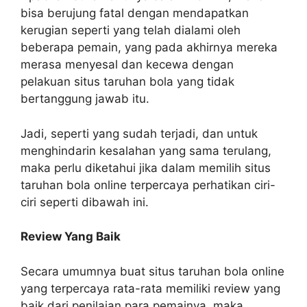
bisa berujung fatal dengan mendapatkan
kerugian seperti yang telah dialami oleh
beberapa pemain, yang pada akhirnya mereka
merasa menyesal dan kecewa dengan
pelakuan situs taruhan bola yang tidak
bertanggung jawab itu.
Jadi, seperti yang sudah terjadi, dan untuk
menghindarin kesalahan yang sama terulang,
maka perlu diketahui jika dalam memilih situs
taruhan bola online terpercaya perhatikan ciri-
ciri seperti dibawah ini.
Review Yang Baik
Secara umumnya buat situs taruhan bola online
yang terpercaya rata-rata memiliki review yang
baik dari penilaian para pemainya. maka