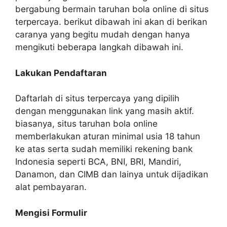
bergabung bermain taruhan bola online di situs
terpercaya. berikut dibawah ini akan di berikan
caranya yang begitu mudah dengan hanya
mengikuti beberapa langkah dibawah ini.
Lakukan Pendaftaran
Daftarlah di situs terpercaya yang dipilih
dengan menggunakan link yang masih aktif.
biasanya, situs taruhan bola online
memberlakukan aturan minimal usia 18 tahun
ke atas serta sudah memiliki rekening bank
Indonesia seperti BCA, BNI, BRI, Mandiri,
Danamon, dan CIMB dan lainya untuk dijadikan
alat pembayaran.
Mengisi Formulir