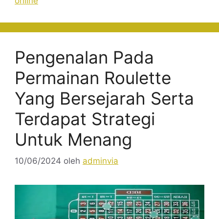
online
Pengenalan Pada
Permainan Roulette
Yang Bersejarah Serta
Terdapat Strategi
Untuk Menang
10/06/2024
oleh
adminvia