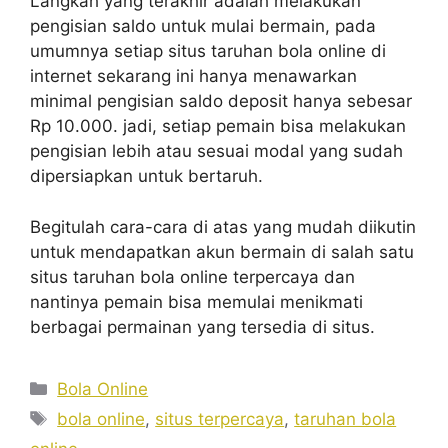
Langkah yang terakhir adalah melakukan
pengisian saldo untuk mulai bermain, pada
umumnya setiap situs taruhan bola online di
internet sekarang ini hanya menawarkan
minimal pengisian saldo deposit hanya sebesar
Rp 10.000. jadi, setiap pemain bisa melakukan
pengisian lebih atau sesuai modal yang sudah
dipersiapkan untuk bertaruh.
Begitulah cara-cara di atas yang mudah diikutin
untuk mendapatkan akun bermain di salah satu
situs taruhan bola online terpercaya dan
nantinya pemain bisa memulai menikmati
berbagai permainan yang tersedia di situs.
Kategori
Bola Online
Tag
bola online
,
situs terpercaya
,
taruhan bola