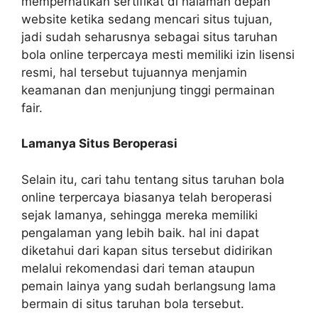
memperhatikan sertifikat di halaman depan
website ketika sedang mencari situs tujuan,
jadi sudah seharusnya sebagai situs taruhan
bola online terpercaya mesti memiliki izin lisensi
resmi, hal tersebut tujuannya menjamin
keamanan dan menjunjung tinggi permainan
fair.
Lamanya Situs Beroperasi
Selain itu, cari tahu tentang situs taruhan bola
online terpercaya biasanya telah beroperasi
sejak lamanya, sehingga mereka memiliki
pengalaman yang lebih baik. hal ini dapat
diketahui dari kapan situs tersebut didirikan
melalui rekomendasi dari teman ataupun
pemain lainya yang sudah berlangsung lama
bermain di situs taruhan bola tersebut.