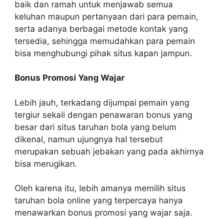
baik dan ramah untuk menjawab semua
keluhan maupun pertanyaan dari para pemain,
serta adanya berbagai metode kontak yang
tersedia, sehingga memudahkan para pemain
bisa menghubungi pihak situs kapan jampun.
Bonus Promosi Yang Wajar
Lebih jauh, terkadang dijumpai pemain yang
tergiur sekali dengan penawaran bonus yang
besar dari situs taruhan bola yang belum
dikenal, namun ujungnya hal tersebut
merupakan sebuah jebakan yang pada akhirnya
bisa merugikan.
Oleh karena itu, lebih amanya memilih situs
taruhan bola online yang terpercaya hanya
menawarkan bonus promosi yang wajar saja.