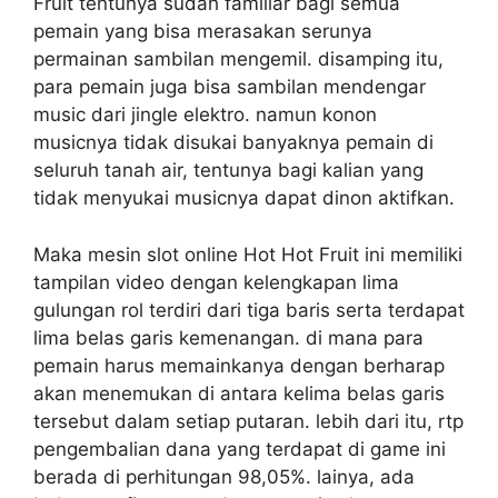
Fruit tentunya sudah familiar bagi semua
pemain yang bisa merasakan serunya
permainan sambilan mengemil. disamping itu,
para pemain juga bisa sambilan mendengar
music dari jingle elektro. namun konon
musicnya tidak disukai banyaknya pemain di
seluruh tanah air, tentunya bagi kalian yang
tidak menyukai musicnya dapat dinon aktifkan.
Maka mesin slot online Hot Hot Fruit ini memiliki
tampilan video dengan kelengkapan lima
gulungan rol terdiri dari tiga baris serta terdapat
lima belas garis kemenangan. di mana para
pemain harus memainkanya dengan berharap
akan menemukan di antara kelima belas garis
tersebut dalam setiap putaran. lebih dari itu, rtp
pengembalian dana yang terdapat di game ini
berada di perhitungan 98,05%. lainya, ada