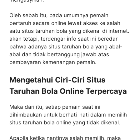
Oleh sebab itu, pada umumnya pemain
bertaruh secara online lewat akses ke salah
satu situs taruhan bola yang dikenal di internet.
akan tetapi, terdengar info saat ini beredar
bahwa adanya situs taruhan bola yang abal-
abal dan tidak bertanggung jawab atas
pembayaran kemenangan pemain.
Mengetahui Ciri-Ciri Situs
Taruhan Bola Online Terpercaya
Maka dari itu, setiap pemain saat ini
dihimbaukan untuk berhati-hati dalam memilih
situs taruhan bola online yang tidak dikenal.
Apabila ketika nantinya salah memilih, maka