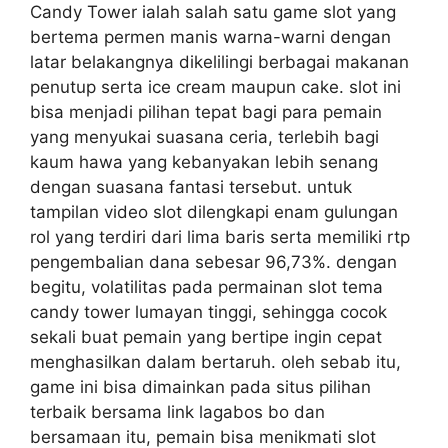
Candy Tower ialah salah satu game slot yang
bertema permen manis warna-warni dengan
latar belakangnya dikelilingi berbagai makanan
penutup serta ice cream maupun cake. slot ini
bisa menjadi pilihan tepat bagi para pemain
yang menyukai suasana ceria, terlebih bagi
kaum hawa yang kebanyakan lebih senang
dengan suasana fantasi tersebut. untuk
tampilan video slot dilengkapi enam gulungan
rol yang terdiri dari lima baris serta memiliki rtp
pengembalian dana sebesar 96,73%. dengan
begitu, volatilitas pada permainan slot tema
candy tower lumayan tinggi, sehingga cocok
sekali buat pemain yang bertipe ingin cepat
menghasilkan dalam bertaruh. oleh sebab itu,
game ini bisa dimainkan pada situs pilihan
terbaik bersama link lagabos bo dan
bersamaan itu, pemain bisa menikmati slot