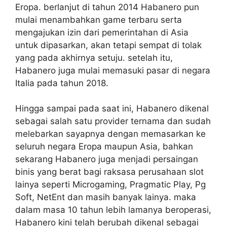
Eropa. berlanjut di tahun 2014 Habanero pun
mulai menambahkan game terbaru serta
mengajukan izin dari pemerintahan di Asia
untuk dipasarkan, akan tetapi sempat di tolak
yang pada akhirnya setuju. setelah itu,
Habanero juga mulai memasuki pasar di negara
Italia pada tahun 2018.
Hingga sampai pada saat ini, Habanero dikenal
sebagai salah satu provider ternama dan sudah
melebarkan sayapnya dengan memasarkan ke
seluruh negara Eropa maupun Asia, bahkan
sekarang Habanero juga menjadi persaingan
binis yang berat bagi raksasa perusahaan slot
lainya seperti Microgaming, Pragmatic Play, Pg
Soft, NetEnt dan masih banyak lainya. maka
dalam masa 10 tahun lebih lamanya beroperasi,
Habanero kini telah berubah dikenal sebagai