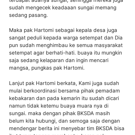
sudah mengecek keadaaan sungai memang
sedang pasang.
Maka pak Hartomi sebagai kepala desa juga
sangat peduli kepada warga setempat dan Dia
pun sudah menghimbau ke semua masyarakat
setempat agar berhati-hati. buaya itu mungkin
saja sedang kelaparan dan ingin mencari
mangsa, pungkas pak Hartomi.
Lanjut pak Hartomi berkata, Kami juga sudah
mulai berkoordinasi bersama pihak pemadam
kebakaran dan pada kemarin itu sudah dicari
namun tidak ketemu buaya muara nya di
sungai. maka dengan pihak BKSDA masih
belum kita hubungi, dan semoga saja dengan
mendengar berita ini menyebar tim BKSDA bisa