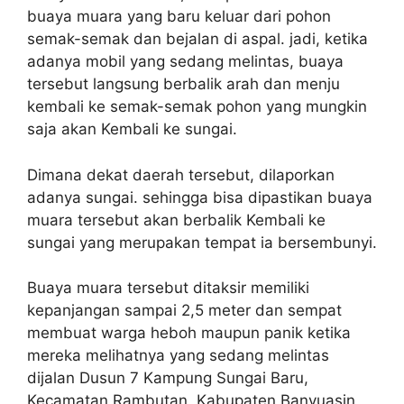
buaya muara yang baru keluar dari pohon
semak-semak dan bejalan di aspal. jadi, ketika
adanya mobil yang sedang melintas, buaya
tersebut langsung berbalik arah dan menju
kembali ke semak-semak pohon yang mungkin
saja akan Kembali ke sungai.
Dimana dekat daerah tersebut, dilaporkan
adanya sungai. sehingga bisa dipastikan buaya
muara tersebut akan berbalik Kembali ke
sungai yang merupakan tempat ia bersembunyi.
Buaya muara tersebut ditaksir memiliki
kepanjangan sampai 2,5 meter dan sempat
membuat warga heboh maupun panik ketika
mereka melihatnya yang sedang melintas
dijalan Dusun 7 Kampung Sungai Baru,
Kecamatan Rambutan, Kabupaten Banyuasin,