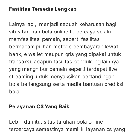
Fasilitas Tersedia Lengkap
Lainya lagi, menjadi sebuah keharusan bagi
situs taruhan bola online terpercaya selalu
memfasilitasi pemain, seperti fasilitas
bermacam pilihan metode pembayaran lewat
bank, e wallet maupun qris yang dipakai untuk
transaksi. adapun fasilitas pendukung lainnya
yang menghibur pemain seperti terdapat live
streaming untuk menyaksikan pertandingan
bola berlangsung serta media bantuan prediksi
bola.
Pelayanan CS Yang Baik
Lebih dari itu, situs taruhan bola online
terpercaya semestinya memiliki layanan cs yang