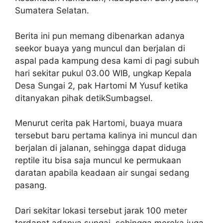
Sumatera Selatan.
Berita ini pun memang dibenarkan adanya
seekor buaya yang muncul dan berjalan di
aspal pada kampung desa kami di pagi subuh
hari sekitar pukul 03.00 WIB, ungkap Kepala
Desa Sungai 2, pak Hartomi M Yusuf ketika
ditanyakan pihak detikSumbagsel.
Menurut cerita pak Hartomi, buaya muara
tersebut baru pertama kalinya ini muncul dan
berjalan di jalanan, sehingga dapat diduga
reptile itu bisa saja muncul ke permukaan
daratan apabila keadaan air sungai sedang
pasang.
Dari sekitar lokasi tersebut jarak 100 meter
terdapat adanya sungai, sehingga mereka juga