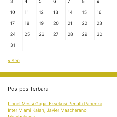
3
4
5
6
7
8
9
10
11
12
13
14
15
16
17
18
19
20
21
22
23
24
25
26
27
28
29
30
31
« Sep
Pos-pos Terbaru
Lionel Messi Gagal Eksekusi Penalti Panenka,
Inter Miami Kalah, Javier Mascherano
Membelanya