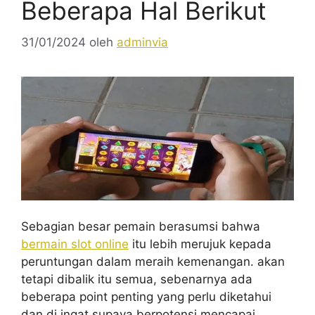
Beberapa Hal Berikut
31/01/2024
oleh
adminvia
Sebagian besar pemain berasumsi bahwa
bermain slot online
itu lebih merujuk kepada
peruntungan dalam meraih kemenangan. akan
tetapi dibalik itu semua, sebenarnya ada
beberapa point penting yang perlu diketahui
dan di ingat supaya berpotensi mencapai