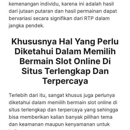
kemenangan individu, karena ini adalah hasil
dari jutaan putaran dan hasil permainan dapat
bervariasi secara signifikan dari RTP dalam
jangka pendek.
Khususnya Hal Yang Perlu
Diketahui Dalam Memilih
Bermain Slot Online Di
Situs Terlengkap Dan
Terpercaya
Terlebih dari itu, sangat khusus juga perlunya
diketahui dalam memilih bermain slot online di
situs terlengkap dan terpercaya yang sehingga
bisa memberikan kalian banyak pilihan tema
dan keamanan maupun kenyamanan untuk