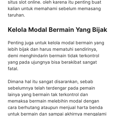
situs slot online. oleh karena itu penting buat
kalian untuk memahami sebelum memasang
taruhan.
Kelola Modal Bermain Yang Bijak
Penting juga untuk kelola modal bermain yang
lebih bijak dan harus mematuhi sendirinya,
demi menghindarin bermain tidak terkontrol
yang pada ujungnya bisa berakibat sangat
fatal.
Dimana hal itu sangat disarankan, sebab
sebelumnya telah terdengar pada pemain
lainya yang bermain tak terkontrol dan
memaksa bermain melebihin modal dengan
cara berhutang ataupun menjual harta benda
untuk bermain dan sampai akhirnya mengalami