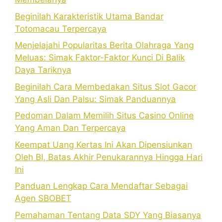
Beginilah Karakteristik Utama Bandar
Totomacau Terpercaya
Menjelajahi Popularitas Berita Olahraga Yang
Meluas: Simak Faktor-Faktor Kunci Di Balik
Daya Tariknya
Beginilah Cara Membedakan Situs Slot Gacor
Yang Asli Dan Palsu: Simak Panduannya
Pedoman Dalam Memilih Situs Casino Online
Yang Aman Dan Terpercaya
Keempat Uang Kertas Ini Akan Dipensiunkan
Oleh BI, Batas Akhir Penukarannya Hingga Hari
Ini
Panduan Lengkap Cara Mendaftar Sebagai
Agen SBOBET
Pemahaman Tentang Data SDY Yang Biasanya