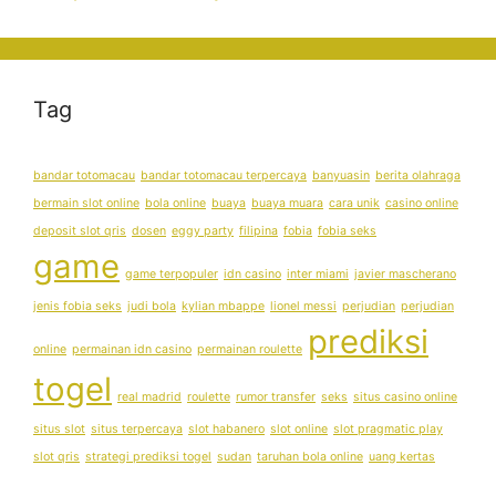
Tag
bandar totomacau
bandar totomacau terpercaya
banyuasin
berita olahraga
bermain slot online
bola online
buaya
buaya muara
cara unik
casino online
deposit slot qris
dosen
eggy party
filipina
fobia
fobia seks
game
game terpopuler
idn casino
inter miami
javier mascherano
jenis fobia seks
judi bola
kylian mbappe
lionel messi
perjudian
perjudian
prediksi
online
permainan idn casino
permainan roulette
togel
real madrid
roulette
rumor transfer
seks
situs casino online
situs slot
situs terpercaya
slot habanero
slot online
slot pragmatic play
slot qris
strategi prediksi togel
sudan
taruhan bola online
uang kertas