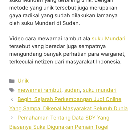
metode yang unik tersebut juga merupakan
gaya radikal yang sudah dilakukan lamanya
oleh suku Mundari di Sudan.
Video cara mewarnai rambut ala
suku Mundari
tersebut yang beredar juga sempatnya
mengundang banyak perhatian para warganet,
terkeculai netizen dari masyarakat Indonesia.
Kategori
Unik
Tag
mewarnai rambut
,
sudan
,
suku mundari
Begini Sejarah Perkembangan Judi Online
Yang Sampai Dikenal Masyarakat Seluruh Dunia
Pemahaman Tentang Data SDY Yang
Biasanya Suka Digunakan Pemain Togel