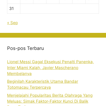
31
« Sep
Pos-pos Terbaru
Lionel Messi Gagal Eksekusi Penalti Panenka,
Inter Miami Kalah, Javier Mascherano
Membelanya
Beginilah Karakteristik Utama Bandar
Totomacau Terpercaya
Menjelajahi Popularitas Berita Olahraga Yang
Meluas: Simak Faktor-Faktor Kunci Di Balik