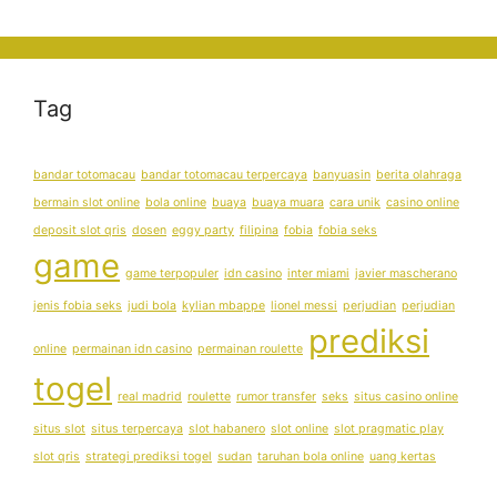
Tag
bandar totomacau
bandar totomacau terpercaya
banyuasin
berita olahraga
bermain slot online
bola online
buaya
buaya muara
cara unik
casino online
deposit slot qris
dosen
eggy party
filipina
fobia
fobia seks
game
game terpopuler
idn casino
inter miami
javier mascherano
jenis fobia seks
judi bola
kylian mbappe
lionel messi
perjudian
perjudian
prediksi
online
permainan idn casino
permainan roulette
togel
real madrid
roulette
rumor transfer
seks
situs casino online
situs slot
situs terpercaya
slot habanero
slot online
slot pragmatic play
slot qris
strategi prediksi togel
sudan
taruhan bola online
uang kertas