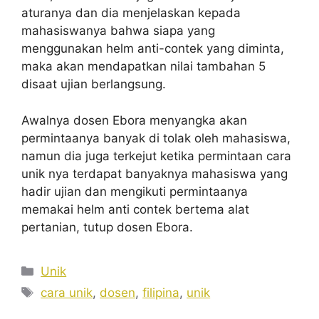
aturanya dan dia menjelaskan kepada
mahasiswanya bahwa siapa yang
menggunakan helm anti-contek yang diminta,
maka akan mendapatkan nilai tambahan 5
disaat ujian berlangsung.
Awalnya dosen Ebora menyangka akan
permintaanya banyak di tolak oleh mahasiswa,
namun dia juga terkejut ketika permintaan cara
unik nya terdapat banyaknya mahasiswa yang
hadir ujian dan mengikuti permintaanya
memakai helm anti contek bertema alat
pertanian, tutup dosen Ebora.
Kategori
Unik
Tag
cara unik
,
dosen
,
filipina
,
unik