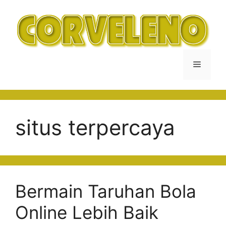
Langsung
ke
isi
Menu
situs terpercaya
Bermain Taruhan Bola
Online Lebih Baik