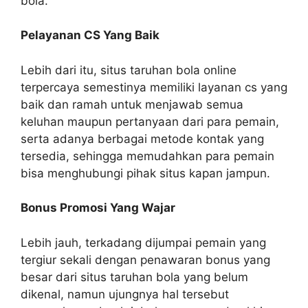
bola.
Pelayanan CS Yang Baik
Lebih dari itu, situs taruhan bola online
terpercaya semestinya memiliki layanan cs yang
baik dan ramah untuk menjawab semua
keluhan maupun pertanyaan dari para pemain,
serta adanya berbagai metode kontak yang
tersedia, sehingga memudahkan para pemain
bisa menghubungi pihak situs kapan jampun.
Bonus Promosi Yang Wajar
Lebih jauh, terkadang dijumpai pemain yang
tergiur sekali dengan penawaran bonus yang
besar dari situs taruhan bola yang belum
dikenal, namun ujungnya hal tersebut