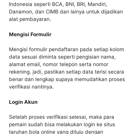
Indonesia seperti BCA, BNI, BRI, Mandiri,
Danamon, dan CIMB dan lainya untuk dijadikan
alat pembayaran.
Mengisi Formulir
Mengisi formulir pendaftaran pada setiap kolom
data sesuai diminta seperti pengisian nama,
alamat email, nomor telepon serta nomor
rekening. jadi, pastikan setiap data terisi secara
benar dan lengkap supaya memudahkan proses
verifikasi nantinya.
Login Akun
Setelah proses verifikasi selesai, maka para
pemain sudah bisa melakukan login ke situs
taruhan bola online yang dituju dengan