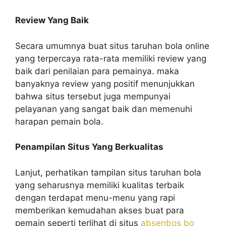
Review Yang Baik
Secara umumnya buat situs taruhan bola online
yang terpercaya rata-rata memiliki review yang
baik dari penilaian para pemainya. maka
banyaknya review yang positif menunjukkan
bahwa situs tersebut juga mempunyai
pelayanan yang sangat baik dan memenuhi
harapan pemain bola.
Penampilan Situs Yang Berkualitas
Lanjut, perhatikan tampilan situs taruhan bola
yang seharusnya memiliki kualitas terbaik
dengan terdapat menu-menu yang rapi
memberikan kemudahan akses buat para
pemain seperti terlihat di situs
absenbos bo