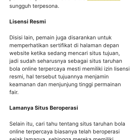
sungguh terpesona.
Lisensi Resmi
Disisi lain, pemain juga disarankan untuk
memperhatikan sertifikat di halaman depan
website ketika sedang mencari situs tujuan,
jadi sudah seharusnya sebagai situs taruhan
bola online terpercaya mesti memiliki izin lisensi
resmi, hal tersebut tujuannya menjamin
keamanan dan menjunjung tinggi permainan
fair.
Lamanya Situs Beroperasi
Selain itu, cari tahu tentang situs taruhan bola
online terpercaya biasanya telah beroperasi
sejak lamanya, sehingga mereka memiliki