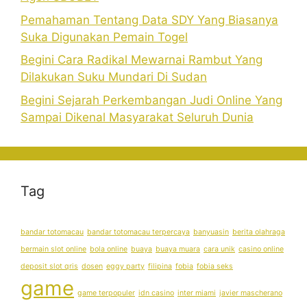
Pemahaman Tentang Data SDY Yang Biasanya
Suka Digunakan Pemain Togel
Begini Cara Radikal Mewarnai Rambut Yang
Dilakukan Suku Mundari Di Sudan
Begini Sejarah Perkembangan Judi Online Yang
Sampai Dikenal Masyarakat Seluruh Dunia
Tag
bandar totomacau
bandar totomacau terpercaya
banyuasin
berita olahraga
bermain slot online
bola online
buaya
buaya muara
cara unik
casino online
deposit slot qris
dosen
eggy party
filipina
fobia
fobia seks
game
game terpopuler
idn casino
inter miami
javier mascherano