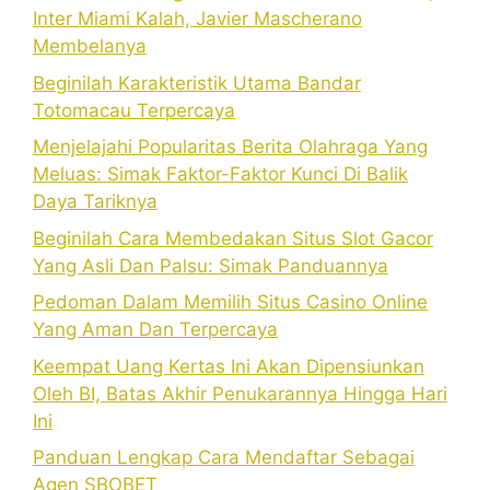
Inter Miami Kalah, Javier Mascherano
Membelanya
Beginilah Karakteristik Utama Bandar
Totomacau Terpercaya
Menjelajahi Popularitas Berita Olahraga Yang
Meluas: Simak Faktor-Faktor Kunci Di Balik
Daya Tariknya
Beginilah Cara Membedakan Situs Slot Gacor
Yang Asli Dan Palsu: Simak Panduannya
Pedoman Dalam Memilih Situs Casino Online
Yang Aman Dan Terpercaya
Keempat Uang Kertas Ini Akan Dipensiunkan
Oleh BI, Batas Akhir Penukarannya Hingga Hari
Ini
Panduan Lengkap Cara Mendaftar Sebagai
Agen SBOBET