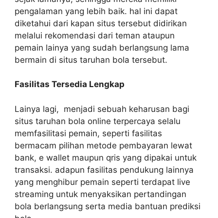
pengalaman yang lebih baik. hal ini dapat
diketahui dari kapan situs tersebut didirikan
melalui rekomendasi dari teman ataupun
pemain lainya yang sudah berlangsung lama
bermain di situs taruhan bola tersebut.
Fasilitas Tersedia Lengkap
Lainya lagi, menjadi sebuah keharusan bagi
situs taruhan bola online terpercaya selalu
memfasilitasi pemain, seperti fasilitas
bermacam pilihan metode pembayaran lewat
bank, e wallet maupun qris yang dipakai untuk
transaksi. adapun fasilitas pendukung lainnya
yang menghibur pemain seperti terdapat live
streaming untuk menyaksikan pertandingan
bola berlangsung serta media bantuan prediksi