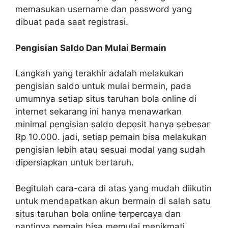
memasukan username dan password yang
dibuat pada saat registrasi.
Pengisian Saldo Dan Mulai Bermain
Langkah yang terakhir adalah melakukan
pengisian saldo untuk mulai bermain, pada
umumnya setiap situs taruhan bola online di
internet sekarang ini hanya menawarkan
minimal pengisian saldo deposit hanya sebesar
Rp 10.000. jadi, setiap pemain bisa melakukan
pengisian lebih atau sesuai modal yang sudah
dipersiapkan untuk bertaruh.
Begitulah cara-cara di atas yang mudah diikutin
untuk mendapatkan akun bermain di salah satu
situs taruhan bola online terpercaya dan
nantinya pemain bisa memulai menikmati