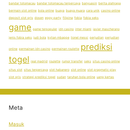
bandar totomacau
bandar totomacau terpercaya
banyuasin
berita olahraga
bermain slot online
bola online
buaya
buaya muara
cara unik
casino online
deposit slot qris
dosen
eggy party
filipina
fobia
fobia seks
game
game terpopuler
idn casino
inter miami
javier mascherano
jenis fobia seks
judi bola
kylian mbappe
lionel messi
perjudian
perjudian
prediksi
online
permainan idn casino
permainan roulette
togel
real madrid
roulette
rumor transfer
seks
situs casino online
situs slot
situs terpercaya
slot habanero
slot online
slot pragmatic play
slot qris
strategi prediksi togel
sudan
taruhan bola online
uang kertas
Meta
Masuk