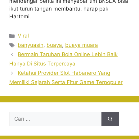
mendengar berita ini menyebar tim BKSDA bisa
ikut turun tangan membantu, harap pak
Hartomi.
Kategori
Viral
Tag
banyuasin
,
buaya
,
buaya muara
Bermain Taruhan Bola Online Lebih Baik
Hanya Di Situs Terpercaya
Ketahui Provider Slot Habanero Yang
Memiliki Sejarah Serta Fitur Game Terpopuler
Cari
untuk: