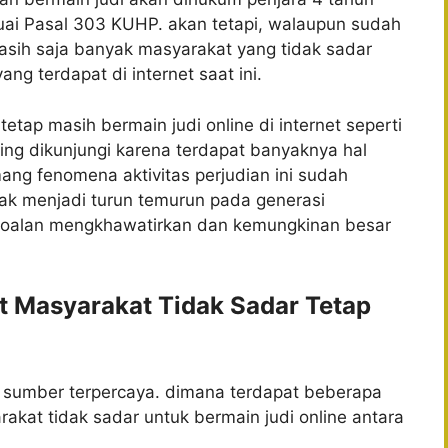
uai Pasal 303 KUHP. akan tetapi, walaupun sudah
asih saja banyak masyarakat yang tidak sadar
ang terdapat di internet saat ini.
tap masih bermain judi online di internet seperti
ing dikunjungi karena terdapat banyaknya hal
g fenomena aktivitas perjudian ini sudah
k menjadi turun temurun pada generasi
ersoalan mengkhawatirkan dan kemungkinan besar
 Masyarakat Tidak Sadar Tetap
 sumber terpercaya. dimana terdapat beberapa
akat tidak sadar untuk bermain judi online antara