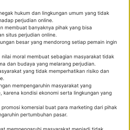
negak hukum dan lingkungan umum yang tidak
dap perjudian online.
n membuat banyaknya pihak yang bisa
situs perjudian online.
ungan besar yang mendorong setiap pemain ingin
ilai moral membuat sebagian masyarakat tidak
ama dan budaya yang melarang perjudian.
syarakat yang tidak memperhatikan risiko dan
e.
kungan mempengaruhin masyarakat yang
, karena kondisi ekonomi serta lingkungan yang
romosi komersial buat para marketing dari pihak
ngaruhin pertumbuhan pasar.
ngat mempengaruhi masyarakat menjadi tidak