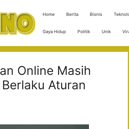
Home
Berita
Bisnis
Teknol
Gaya Hidup
Politik
Unik
Vir
an Online Masih
Berlaku Aturan