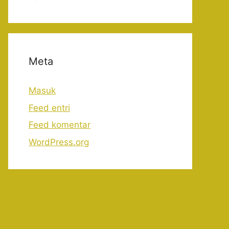
Meta
Masuk
Feed entri
Feed komentar
WordPress.org