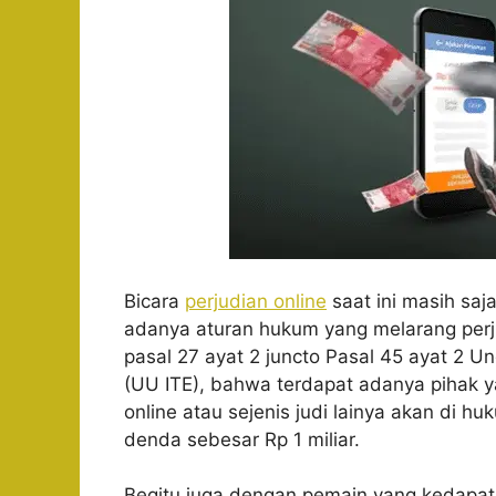
Bicara
perjudian online
saat ini masih sa
adanya aturan hukum yang melarang perju
pasal 27 ayat 2 juncto Pasal 45 ayat 2 U
(UU ITE), bahwa terdapat adanya pihak 
online atau sejenis judi lainya akan di h
denda sebesar Rp 1 miliar.
Begitu juga dengan pemain yang kedapat