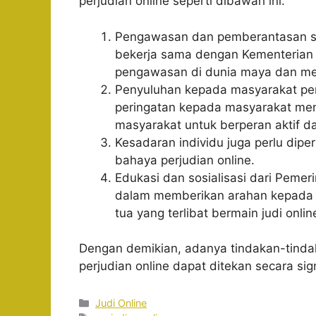
perjudian online seperti dibawah ini.
Pengawasan dan pemberantasan situ
bekerja sama dengan Kementerian 
pengawasan di dunia maya dan membl
Penyuluhan kepada masyarakat per
peringatan kepada masyarakat men
masyarakat untuk berperan aktif da
Kesadaran individu juga perlu dip
bahaya perjudian online.
Edukasi dan sosialisasi dari Pemer
dalam memberikan arahan kepada 
tua yang terlibat bermain judi onlin
Dengan demikian, adanya tindakan-tinda
perjudian online dapat ditekan secara sign
Kategori
Judi Online