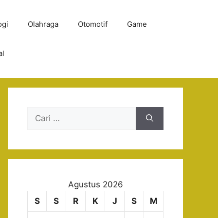
ogi
Olahraga
Otomotif
Game
al
Cari
untuk:
Agustus 2026
S
S
R
K
J
S
M