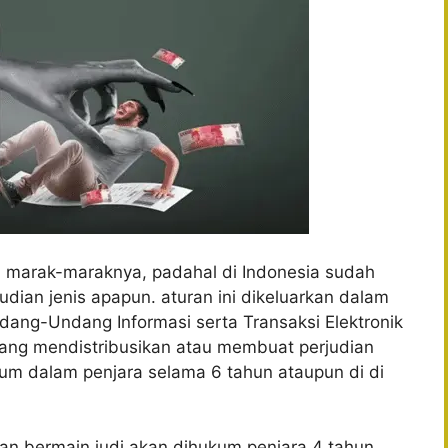
ja marak-maraknya, padahal di Indonesia sudah
dian jenis apapun. aturan ini dikeluarkan dalam
ndang-Undang Informasi serta Transaksi Elektronik
yang mendistribusikan atau membuat perjudian
ukum dalam penjara selama 6 tahun ataupun di di
an bermain judi akan dihukum penjara 4 tahun