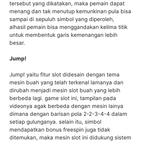
tersebut yang dikatakan, maka pemain dapat
menang dan tak menutup kemunkinan pula bisa
sampai di sepuluh simbol yang diperoleh,
alhasil pemain bisa menggandakan kelima titik
untuk membentuk garis kemenangan lebih
besar.
Jump!
Jump! yaitu fitur slot didesain dengan tema
mesin buah yang telah terkenal lamanya dan
dirubah menjadi mesin slot buah yang lebih
berbeda lagi. game slot ini, tampilan pada
videonya agak berbeda dengan mesin lainya
dimana dengan barisan pola 2-2-3-4-4 dalam
setiap gulunganya. selain itu, simbol
mendapatkan bonus freespin juga tidak
ditemukan, maka mesin slot ini didukung sistem