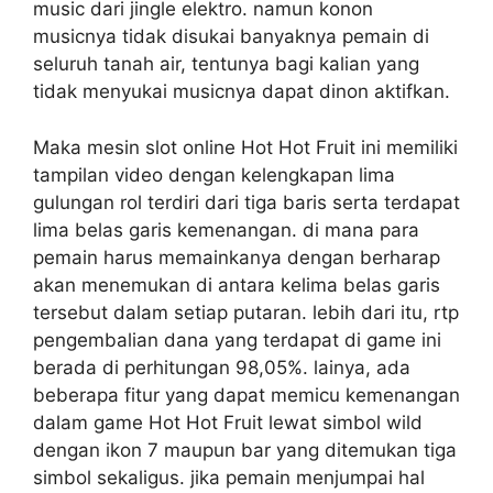
music dari jingle elektro. namun konon
musicnya tidak disukai banyaknya pemain di
seluruh tanah air, tentunya bagi kalian yang
tidak menyukai musicnya dapat dinon aktifkan.
Maka mesin slot online Hot Hot Fruit ini memiliki
tampilan video dengan kelengkapan lima
gulungan rol terdiri dari tiga baris serta terdapat
lima belas garis kemenangan. di mana para
pemain harus memainkanya dengan berharap
akan menemukan di antara kelima belas garis
tersebut dalam setiap putaran. lebih dari itu, rtp
pengembalian dana yang terdapat di game ini
berada di perhitungan 98,05%. lainya, ada
beberapa fitur yang dapat memicu kemenangan
dalam game Hot Hot Fruit lewat simbol wild
dengan ikon 7 maupun bar yang ditemukan tiga
simbol sekaligus. jika pemain menjumpai hal