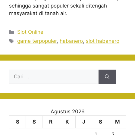
sehingga sangat populer sekali ditengah
masyarakat di tanah air.
Kategori
Slot Online
Tag
game terpopuler
,
habanero
,
slot habanero
Cari
untuk:
Agustus 2026
S
S
R
K
J
S
M
1
2