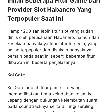
Inilah Beberapa Fitur Game Dari
Provider Slot Habanero Yang
Terpopuler Saat Ini
Hampir 200 san lebih fitur slot yang sudah
dirilis oleh perusahaan Habanero. namun dari
kesekian banyaknya fitur-fitur tersedia, yang
paling terpopuler dan disukain banyaknya
pemain pada saat ini seperti beberapa fitur
dibawah ini beserta penjelasanya.
Koi Gate
Koi Gate adalah fitur game slot yang
memperlihatkan tema keindahan kolam koi
Jepang dengan dukungan kelembutan suara
pada soundtracknya serta di iringi seruling