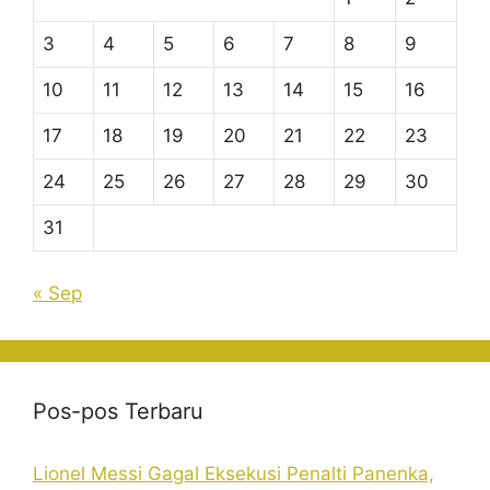
3
4
5
6
7
8
9
10
11
12
13
14
15
16
17
18
19
20
21
22
23
24
25
26
27
28
29
30
31
« Sep
Pos-pos Terbaru
Lionel Messi Gagal Eksekusi Penalti Panenka,