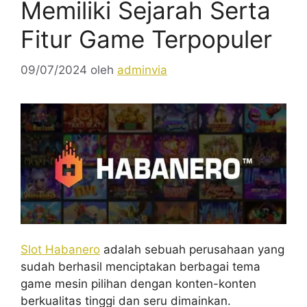
Memiliki Sejarah Serta
Fitur Game Terpopuler
09/07/2024
oleh
adminvia
Slot Habanero
adalah sebuah perusahaan yang
sudah berhasil menciptakan berbagai tema
game mesin pilihan dengan konten-konten
berkualitas tinggi dan seru dimainkan.